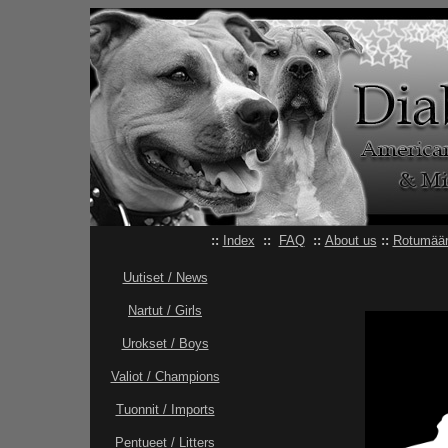
::
Index
::
FAQ
::
About us
::
Rotumäär
Uutiset / News
Nartut / Girls
Urokset / Boys
Valiot / Champions
Tuonnit / Imports
Pentueet / Litters