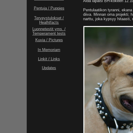
Aida läpäisi BH-kokeen 12.1
Pentuja / Puppies
Pentulaatikon tyranni, ekana 
diiva. Minnan oma projekti; h
Terveystulokset /
narttu, joka kypsyy hitaasti,
Healhtfacts
Luonnetestit yms. /
Temperament tests
Kuvia / Pictures
In Memoriam
Linkit / Links
Updates