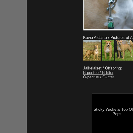
Kuvia Aidasta / Pictures of A
Jälkeläiset / Offspring:
B-pentue / B-litter
O-pentue / O-litter
Sticky Wicket's Top O
Pops