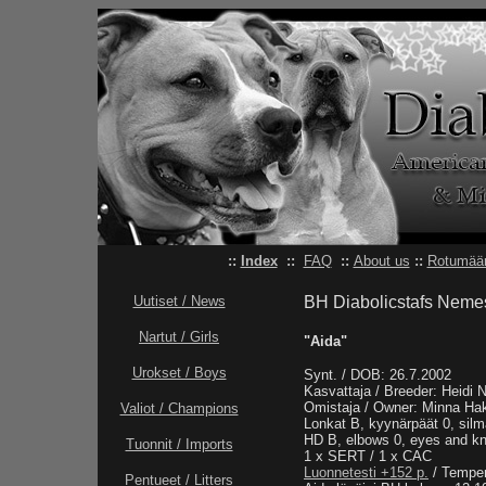
::
Index
::
FAQ
::
About us
::
Rotumäär
Uutiset / News
BH Diabolicstafs Neme
Nartut / Girls
"Aida"
Urokset / Boys
Synt. / DOB: 26.7.2002
Kasvattaja / Breeder: Heidi 
Omistaja / Owner: Minna Hak
Valiot / Champions
Lonkat B, kyynärpäät 0, silmä
HD B, elbows 0, eyes and kn
Tuonnit / Imports
1 x SERT / 1 x CAC
Luonnetesti +152 p.
/ Temper
Pentueet / Litters